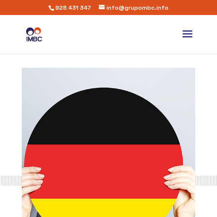
928 431 347
info@grupombc.info