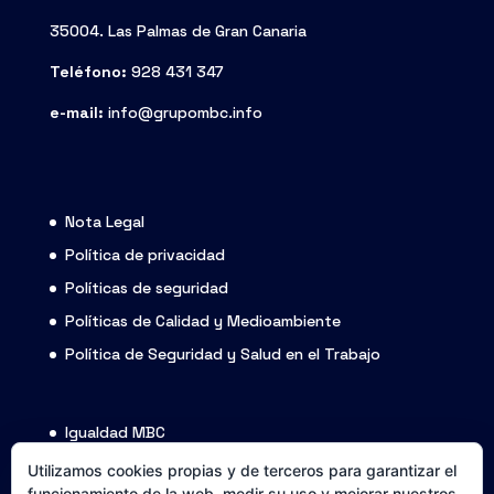
35004. Las Palmas de Gran Canaria
Teléfono:
928 431 347
e-mail:
info@grupombc.info
Nota Legal
Política de privacidad
Políticas de seguridad
Políticas de Calidad y Medioambiente
Política de Seguridad y Salud en el Trabajo
Igualdad MBC
Código ético
Utilizamos cookies propias y de terceros para garantizar el
funcionamiento de la web, medir su uso y mejorar nuestros