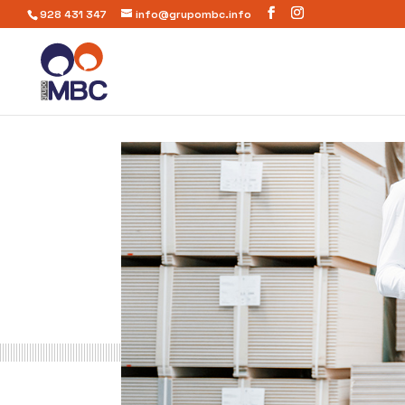
928 431 347
info@grupombc.info