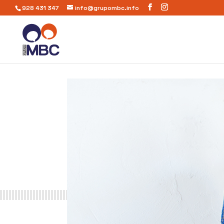
928 431 347
info@grupombc.info