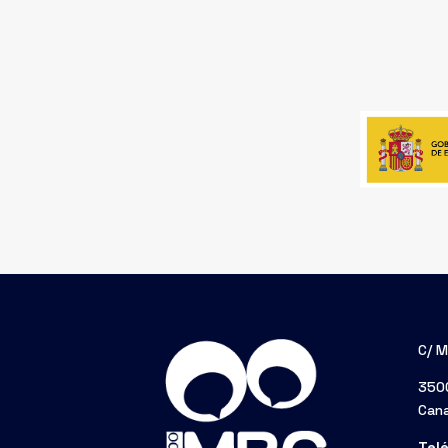
C/ M
3500
Cana
Tel