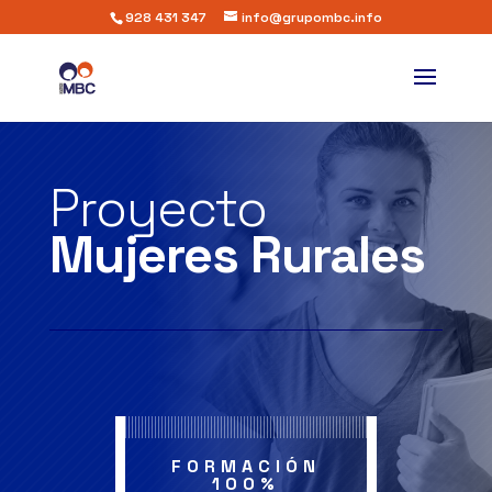
928 431 347
info@grupombc.info
Proyecto
Mujeres
Rurales
FORMACIÓN
100%