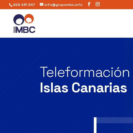
928 431 347
info@grupombc.info
Teleformació
Islas Canarias