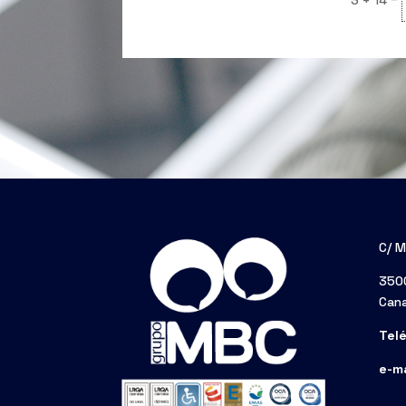
3 + 14
C/ M
3500
Cana
Tel
e-ma