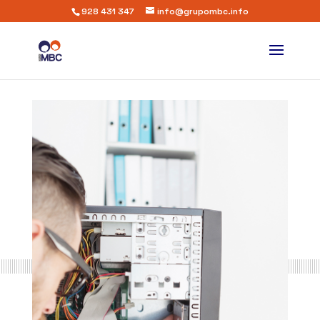
928 431 347
info@grupombc.info