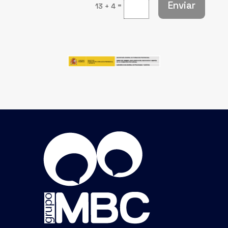
Enviar
=
13 + 4