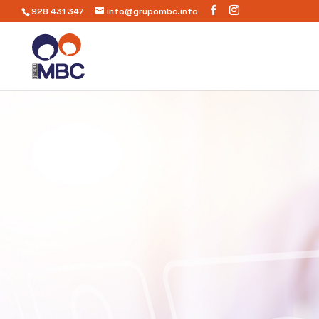
928 431 347
info@grupombc.info