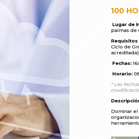
100 H
Lugar de i
palmas de 
Requisito
Ciclo de Gr
acreditada)
Fechas:
16
Horario:
08
* Las fechas
modificacio
Descripció
Dominar el
organizacio
herramient