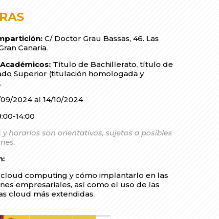
ORAS
mpartición:
C/ Doctor Grau Bassas, 46. Las
Gran Canaria.
s Académicos:
Título de Bachillerato, título de
ado Superior (titulación homologada y
.
/09/2024 al 14/10/2024
:00-14:00
 y horarios son orientativos, sujetos a posibles
nes.
n:
 cloud computing y cómo implantarlo en las
nes empresariales, así como el uso de las
as cloud más extendidas.